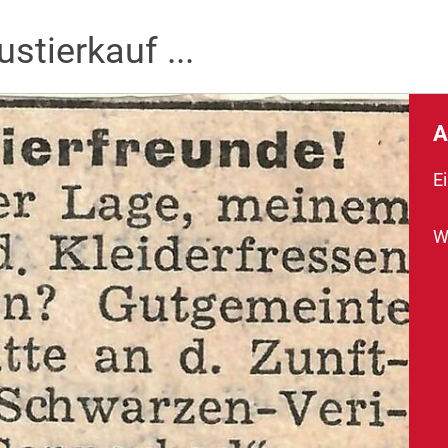
stierkauf ...
A
Ei
W