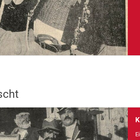
scht
K
Ei