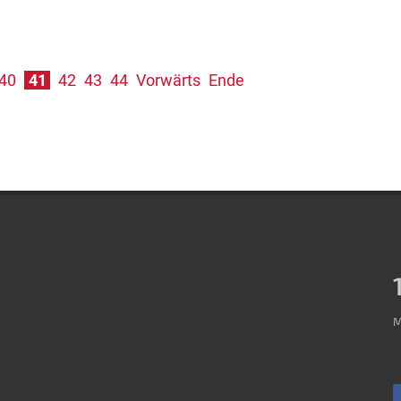
40
41
42
43
44
Vorwärts
Ende
M