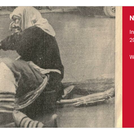
N
I
2
W