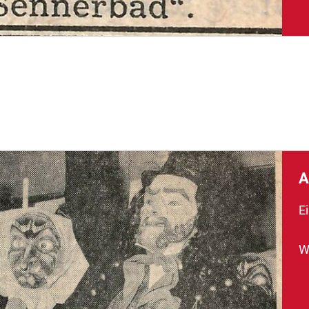
A
Ei
W