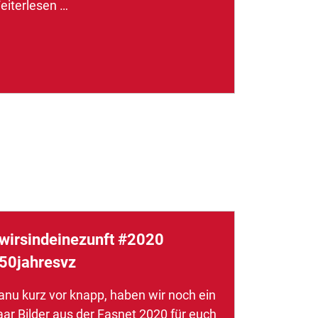
eiterlesen …
wirsindeinezunft #2020
50jahresvz
anu kurz vor knapp, haben wir noch ein
aar Bilder aus der Fasnet 2020 für euch