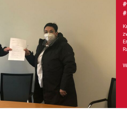
#
#
K
z
E
R
W