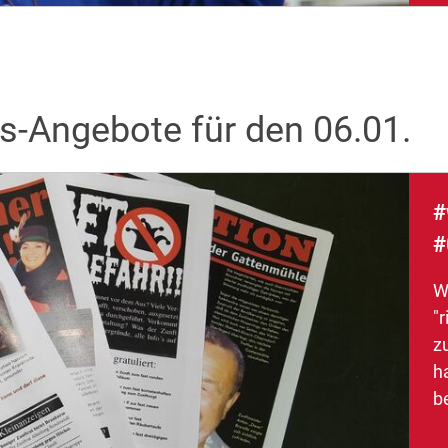
s-Angebote für den 06.01.
#
#
W
"r
z
ha
b