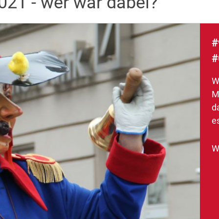
21 - wer war dabei?
#
#
W
M
d
e
W