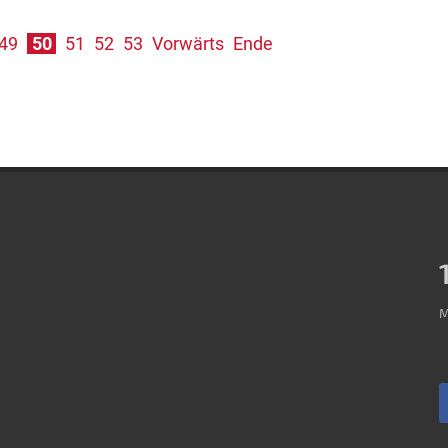
49
50
51
52
53
Vorwärts
Ende
M