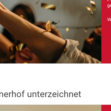
g
W
nerhof unterzeichnet