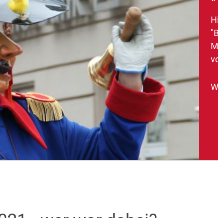
H
"
M
v
W