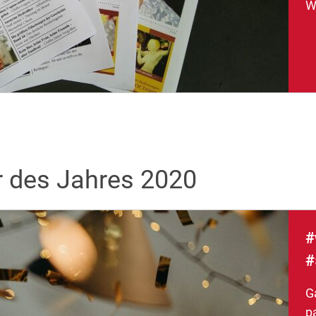
W
r des Jahres 2020
#
#
G
p