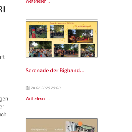
Weiterlesen …
RI
ft
Serenade der Bigband…
24.06.2026 20:00
ngen
Weiterlesen …
er
uch