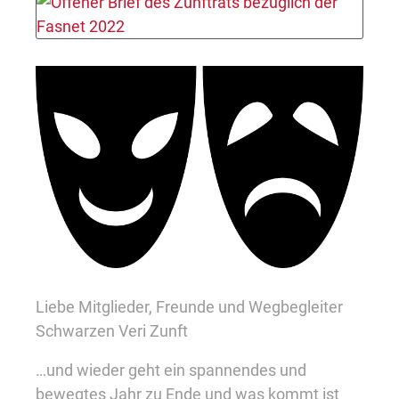
Liebe Mitglieder, Freunde und Wegbegleiter
Schwarzen Veri Zunft
…und wieder geht ein spannendes und
bewegtes Jahr zu Ende und was kommt ist