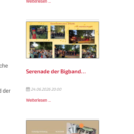
Weiterlesen …
sche
Serenade der Bigband…
24.06.2026 20:00
d der
Weiterlesen …