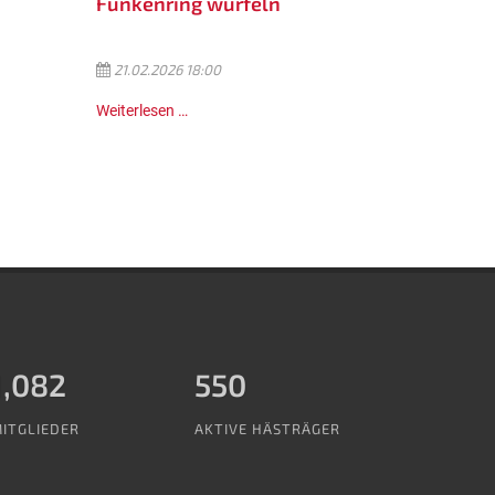
Funkenring würfeln
21.02.2026 18:00
Weiterlesen …
1,288
550
ITGLIEDER
AKTIVE HÄSTRÄGER