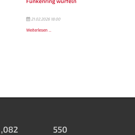
Funkenring würfeln
21.02.2026 18:00
Weiterlesen …
1,288
550